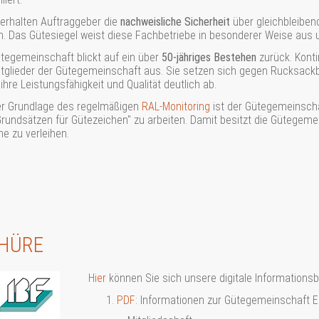
 erhalten Auftraggeber die
nachweisliche Sicherheit
über gleichbleibe
. Das Gütesiegel weist diese Fachbetriebe in besonderer Weise aus und
ütegemeinschaft blickt auf ein über
50-jähriges Bestehen
zurück. Konti
itglieder der Gütegemeinschaft aus. Sie setzen sich gegen Rucksackb
ihre Leistungsfähigkeit und Qualität deutlich ab.
er Grundlage des regelmäßigen
RAL-Monitoring
ist der Gütegemeinsch
Grundsätzen für Gütezeichen" zu arbeiten. Damit besitzt die Gütegem
he zu verleihen.
HÜRE
Hier
können Sie sich unsere digitale Informations
PDF
: Informationen zur Gütegemeinschaft E