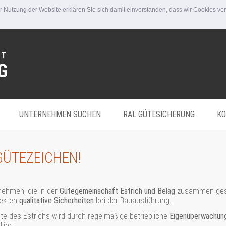
er Nutzung der Website erklären Sie sich damit einverstanden, dass wir Cookies v
UNTERNEHMEN SUCHEN
RAL GÜTESICHERUNG
KO
GÜTEZEICHEN!
nehmen, die in der
Gütegemeinschaft Estrich und Belag
zusammen gesc
tekten
qualitative Sicherheiten
bei der Bauausführung.
te des Estrichs wird durch regelmäßige betriebliche
Eigenüberwachun
liert.