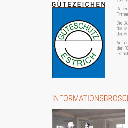
Dabei
Firmen
Die G
die M
durch 
Auf d
den "
Estric
INFORMATIONSBROSC