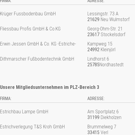
FIRMA:
ADRESSE:
Krüger Fussbodenbau GmbH
Lessingstr. 73 A
21629
Neu Wulmstorf
Fliessbau Profis GmbH & Co.KG
Georg-Ohm-Str. 21
23617
Stockelsdorf
Erwin Jessen GmbH & Co. KG -Estriche-
Kampweg 15
24992
Kleinjörl
Dithmarscher Fußbodentechnik GmbH
Lindhorst 6
25785
Nordhastedt
Unsere Mitgliedsunternehmen im PLZ-Bereich 3
FIRMA:
ADRESSE:
Estrichbau Lampe GmbH
Am Sportplatz 6
31199
Diekholzen
Estrichverlegung T&S Kroh GmbH
Brummelweg 7
33415
Verl