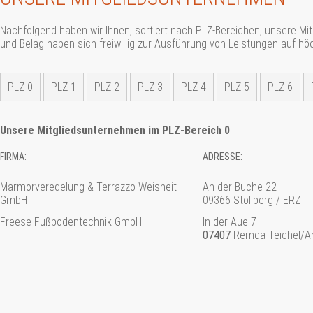
Nachfolgend haben wir Ihnen, sortiert nach PLZ-Bereichen, unsere M
und Belag haben sich freiwillig zur Ausführung von Leistungen auf höc
PLZ-0
PLZ-1
PLZ-2
PLZ-3
PLZ-4
PLZ-5
PLZ-6
Unsere Mitgliedsunternehmen im PLZ-Bereich 0
FIRMA:
ADRESSE:
Marmorveredelung & Terrazzo Weisheit
An der Buche 22
GmbH
09366 Stollberg / ERZ
Freese Fußbodentechnik GmbH
In der Aue 7
07407
Remda-Teichel/A