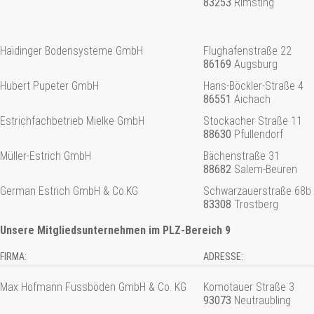
83253
Rimsting
Haidinger Bodensysteme GmbH
Flughafenstraße 22
86169
Augsburg
Hubert Pupeter GmbH
Hans-Böckler-Straße 4
86551
Aichach
Estrichfachbetrieb Mielke GmbH
Stockacher Straße 11
88630
Pfullendorf
Müller-Estrich GmbH
Bächenstraße 31
88682
Salem-Beuren
German Estrich GmbH & Co.KG
Schwarzauerstraße 68b
83308
Trostberg
Unsere Mitgliedsunternehmen im PLZ-Bereich 9
FIRMA:
ADRESSE:
Max Hofmann Fussböden GmbH & Co. KG
Komotauer Straße 3
93073
Neutraubling