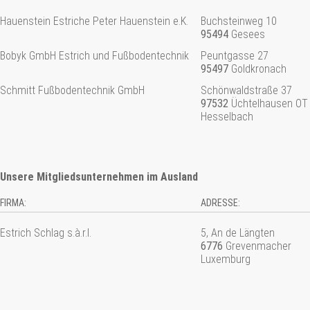
Hauenstein Estriche Peter Hauenstein e.K.
Buchsteinweg 10
95494
Gesees
Bobyk GmbH Estrich und Fußbodentechnik
Peuntgasse 27
95497
Goldkronach
Schmitt Fußbodentechnik GmbH
Schönwaldstraße 37
97532
Üchtelhausen OT
Hesselbach
Unsere Mitgliedsunternehmen im Ausland
FIRMA:
ADRESSE:
Estrich Schlag s.à.r.l.
5, An de Längten
6776
Grevenmacher
Luxemburg