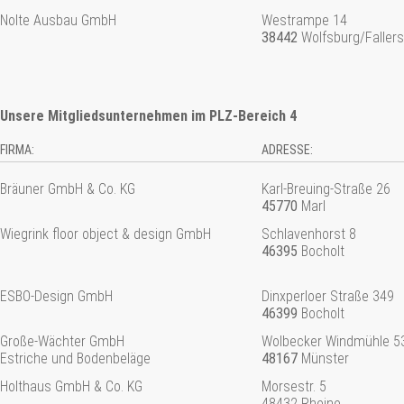
Nolte Ausbau GmbH
Westrampe 14
38442
Wolfsburg/Faller
Unsere Mitgliedsunternehmen im PLZ-Bereich 4
FIRMA:
ADRESSE:
Bräuner GmbH & Co. KG
Karl-Breuing-Straße 26
45770
Marl
Wiegrink floor object & design GmbH
Schlavenhorst 8
46395
Bocholt
ESBO-Design GmbH
Dinxperloer Straße 349
46399
Bocholt
Große-Wächter GmbH
Wolbecker Windmühle 5
Estriche und Bodenbeläge
48167
Münster
Holthaus GmbH & Co. KG
Morsestr. 5
48432 Rheine