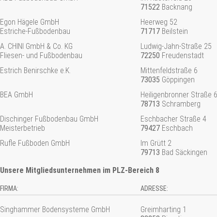
71522
Backnang
Egon Hägele GmbH
Heerweg 52
Estriche-Fußbodenbau
71717
Beilstein
A. CHINI GmbH & Co. KG
Ludwig-Jahn-Straße 25
Fliesen- und Fußbodenbau
72250
Freudenstadt
Estrich Benirschke e.K.
Mittenfeldstraße 6
73035
Göppingen
BEA GmbH
Heiligenbronner Straße 
78713
Schramberg
Dischinger Fußbodenbau GmbH
Eschbacher Straße 4
Meisterbetrieb
79427
Eschbach
Rufle Fußboden GmbH
Im Grütt 2
79713
Bad Säckingen
Unsere Mitgliedsunternehmen im PLZ-Bereich 8
FIRMA:
ADRESSE:
Singhammer Bodensysteme GmbH
Greimharting 1